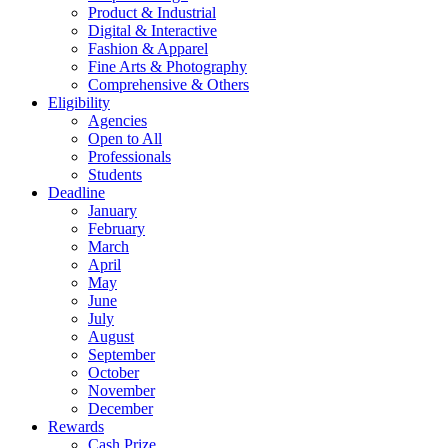
Product & Industrial
Digital & Interactive
Fashion & Apparel
Fine Arts & Photography
Comprehensive & Others
Eligibility
Agencies
Open to All
Professionals
Students
Deadline
January
February
March
April
May
June
July
August
September
October
November
December
Rewards
Cash Prize