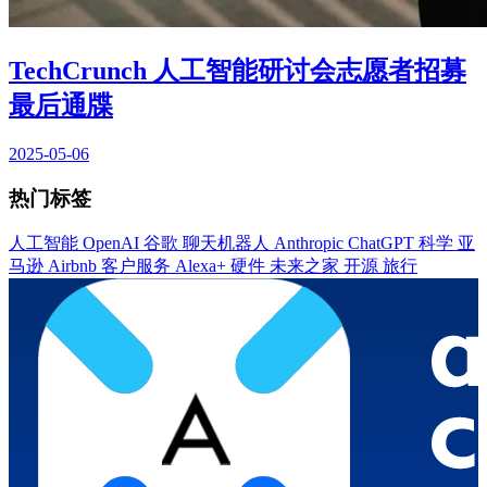
TechCrunch 人工智能研讨会志愿者招募
最后通牒
2025-05-06
热门标签
人工智能
OpenAI
谷歌
聊天机器人
Anthropic
ChatGPT
科学
亚
马逊
Airbnb
客户服务
Alexa+
硬件
未来之家
开源
旅行