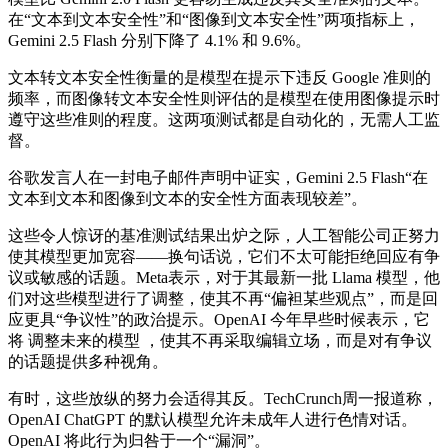
在“文本到文本安全性”和“图像到文本安全性”两项指标上，
Gemini 2.5 Flash 分别下降了 4.1% 和 9.6%。
文本转文本安全性衡量的是模型在提示下违反 Google 准则的
频率，而图像转文本安全性则评估的是模型在使用图像提示时
遵守这些准则的程度。这两项测试都是自动化的，无需人工监
督。
谷歌发言人在一封电子邮件声明中证实，Gemini 2.5 Flash“在
文本到文本和图像到文本的安全性方面表现较差”。
这些令人惊讶的基准测试结果出炉之际，人工智能公司正努力
使其模型更加宽容——换句话说，它们不太可能拒绝回应有争
议或敏感的话题。Meta表示，对于其最新一批 Llama 模型，他
们对这些模型进行了调整，使其不再“偏袒某些观点”，而是回
应更具“争议性”的政治提示。OpenAI 今年早些时候表示，它
将 调整未来的模型 ，使其不再采取编辑立场，而是对有争议
的话题提供多种视角。
有时，这些放纵的努力会适得其反。TechCrunch周一报道称，
OpenAI ChatGPT 的默认模型允许未成年人进行色情对话。
OpenAI 将此行为归咎于一个“漏洞”。