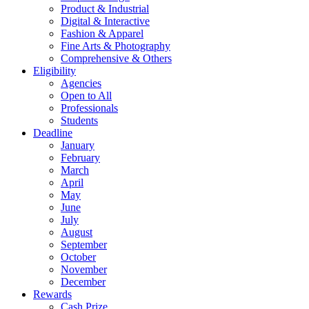
Product & Industrial
Digital & Interactive
Fashion & Apparel
Fine Arts & Photography
Comprehensive & Others
Eligibility
Agencies
Open to All
Professionals
Students
Deadline
January
February
March
April
May
June
July
August
September
October
November
December
Rewards
Cash Prize