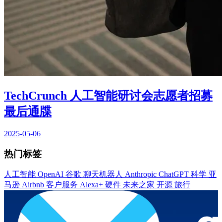
TechCrunch 人工智能研讨会志愿者招募
最后通牒
2025-05-06
热门标签
人工智能
OpenAI
谷歌
聊天机器人
Anthropic
ChatGPT
科学
亚
马逊
Airbnb
客户服务
Alexa+
硬件
未来之家
开源
旅行