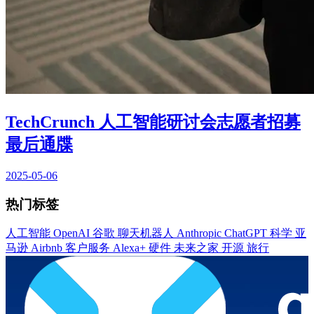
TechCrunch 人工智能研讨会志愿者招募
最后通牒
2025-05-06
热门标签
人工智能
OpenAI
谷歌
聊天机器人
Anthropic
ChatGPT
科学
亚
马逊
Airbnb
客户服务
Alexa+
硬件
未来之家
开源
旅行