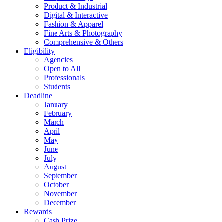
Product & Industrial
Digital & Interactive
Fashion & Apparel
Fine Arts & Photography
Comprehensive & Others
Eligibility
Agencies
Open to All
Professionals
Students
Deadline
January
February
March
April
May
June
July
August
September
October
November
December
Rewards
Cash Prize