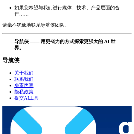
如果您希望与我们进行媒体、技术、产品层面的合
作……
请毫不犹豫地联系导航侠团队。
导航侠 —— 用更省力的方式探索更强大的 AI 世
界。
导航侠
关于我们
联系我们
免责声明
隐私政策
提交AI工具