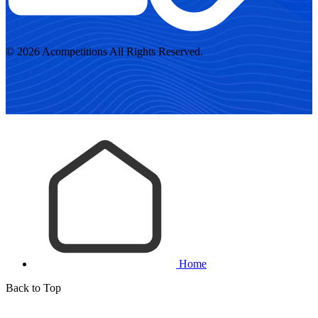
© 2026 Acompetitions All Rights Reserved.
Home
Back to Top