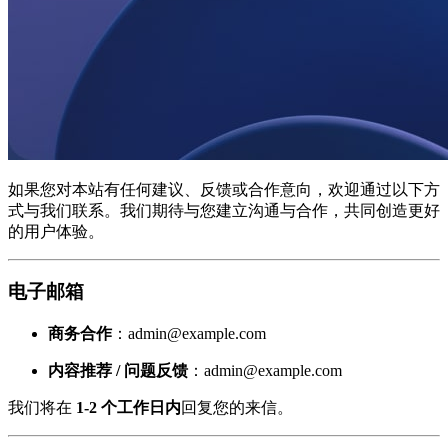
如果您对本站有任何建议、反馈或合作意向，欢迎通过以下方
式与我们联系。我们期待与您建立沟通与合作，共同创造更好
的用户体验。
电子邮箱
商务合作
：
admin@example.com
内容推荐 / 问题反馈
：
admin@example.com
我们将在
1-2 个工作日内
回复您的来信。