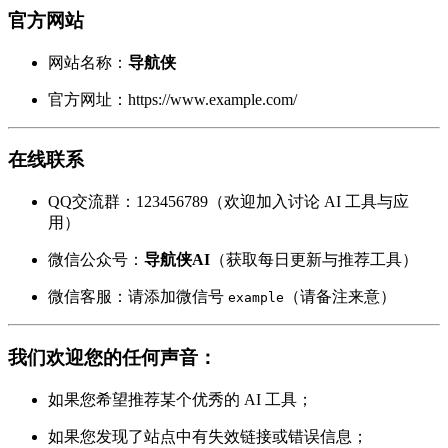
官方网站
网站名称：
导航侠
官方网址：https://www.example.com/
在线联系
QQ交流群：123456789（欢迎加入讨论 AI 工具与应
用）
微信公众号：
导航侠AI
（获取每日更新与推荐工具）
微信客服：请添加微信号
（请备注来意）
example
我们欢迎您的任何声音：
如果您希望推荐某个优秀的 AI 工具；
如果您发现了站点中有失效链接或错误信息；