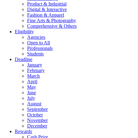
Product & Industrial
Digital & Interactive
Fashion & Apparel
Fine Arts & Photography
Comprehensive & Others
Eligibility
Agencies
Open to All
Professionals
Students
Deadline
January
February
March
April
May
June
July
August
September
October
November
December
Rewards
Cash Prize