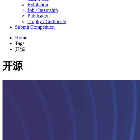
Exhibition
Job / Internship
Publication
Trophy / Certificate
Submit Competition
Home
Tags
开源
开源