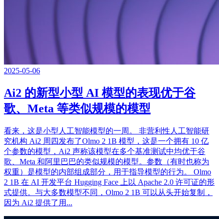
2025-05-06
Ai2 的新型小型 AI 模型的表现优于谷
歌、Meta 等类似规模的模型
看来，这是小型人工智能模型的一周。 非营利性人工智能研
究机构 Ai2 周四发布了Olmo 2 1B 模型，这是一个拥有 10 亿
个参数的模型，Ai2 声称该模型在多个基准测试中均优于谷
歌、Meta 和阿里巴巴的类似规模的模型。参数（有时也称为
权重）是模型的内部组成部分，用于指导模型的行为。 Olmo
2 1B 在 AI 开发平台 Hugging Face 上以 Apache 2.0 许可证的形
式提供。与大多数模型不同，Olmo 2 1B 可以从头开始复制，
因为 Ai2 提供了用...