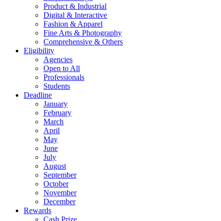
Product & Industrial
Digital & Interactive
Fashion & Apparel
Fine Arts & Photography
Comprehensive & Others
Eligibility
Agencies
Open to All
Professionals
Students
Deadline
January
February
March
April
May
June
July
August
September
October
November
December
Rewards
Cash Prize