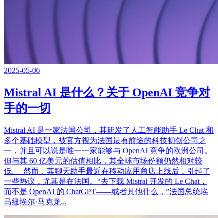
2025-05-06
Mistral AI 是什么？关于 OpenAI 竞争对
手的一切
Mistral AI 是一家法国公司，其研发了人工智能助手 Le Chat 和
多个基础模型，被官方视为法国最有前途的科技初创公司之
一，并且可以说是唯一一家能够与 OpenAI 竞争的欧洲公司。
但与其 60 亿美元的估值相比，其全球市场份额仍然相对较
低。 然而，其聊天助手最近在移动应用商店上线后，引起了
一些热议，尤其是在法国。“去下载 Mistral 开发的 Le Chat，
而不是 OpenAI 的 ChatGPT——或者其他什么，”法国总统埃
马纽埃尔·马克龙...