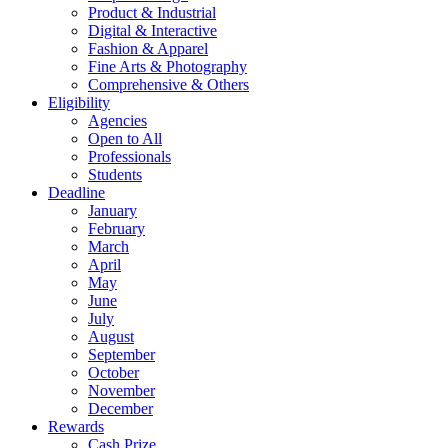
Product & Industrial
Digital & Interactive
Fashion & Apparel
Fine Arts & Photography
Comprehensive & Others
Eligibility
Agencies
Open to All
Professionals
Students
Deadline
January
February
March
April
May
June
July
August
September
October
November
December
Rewards
Cash Prize