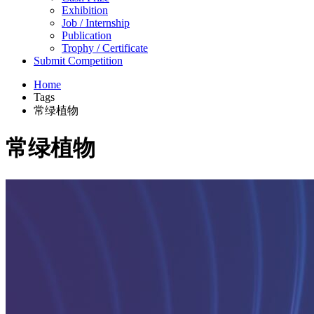
Exhibition
Job / Internship
Publication
Trophy / Certificate
Submit Competition
Home
Tags
常绿植物
常绿植物